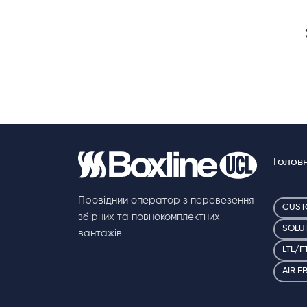
Голов
Провідний оператор з перевезення
CUST
збірних та повнокомплектних
SOLU
вантажів
LTL/F
AIR F