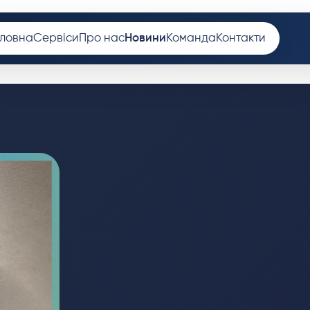
оловна
Сервіси
Про нас
Новини
Команда
Контакти